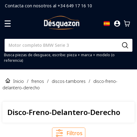
Contacta con nosotros al +34 649 17 16 10
Busca piezas de desguace, escribe: pieza + marca + modelo (o
referencia)
Inicio
/
frenos
/
discos-tambores
/
disco-freno-
delantero-derecho
Disco-Freno-Delantero-Derecho
Filtros