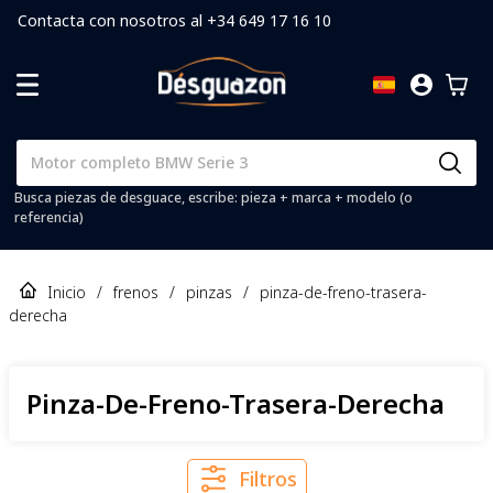
Contacta con nosotros al +34 649 17 16 10
Busca piezas de desguace, escribe: pieza + marca + modelo (o
referencia)
Inicio
/
frenos
/
pinzas
/
pinza-de-freno-trasera-
derecha
Pinza-De-Freno-Trasera-Derecha
Filtros