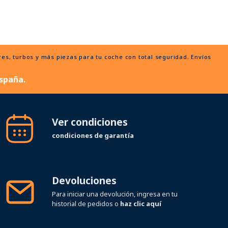
, turbos y más piezas para tu coche con total seguridad. Envíos
spaña.
Ver condiciones
condiciones de garantía
Devoluciones
Para iniciar una devolución, ingresa en tu
historial de pedidos o
haz clic aquí
Síguenos