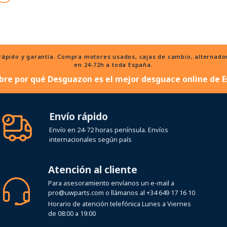
ido y garantía. Compra motores usados, cajas de cambio, alternadores
en 24-72h a toda España.
bre por qué Desguazon es el mejor desguace online de E
Envío rápido
Envío en 24-72 horas península. Envíos
internacionales según país
Atención al cliente
Para asesoramiento envíanos un e-mail a
pro@uwparts.com
o llámanos al
+34 649 17 16 10
Horario de atención telefónica Lunes a Viernes
de 08:00 a 19:00