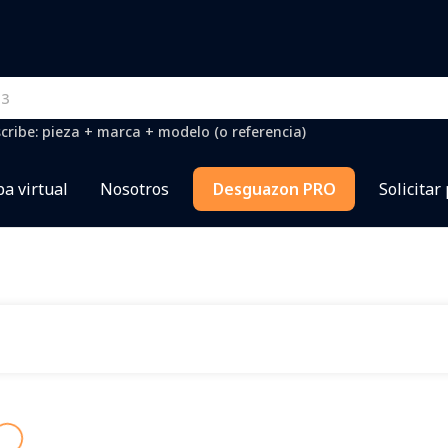
cribe: pieza + marca + modelo (o referencia)
a virtual
Nosotros
Desguazon PRO
Solicitar