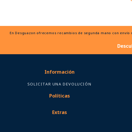
En Desguazon ofrecemos recambios de segunda mano con envío ráp
Descu
Información
SOLICITAR UNA DEVOLUCIÓN
Políticas
Extras