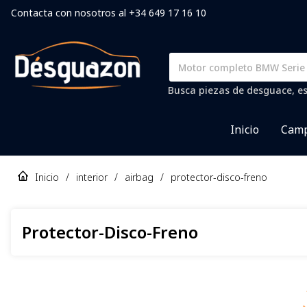
Contacta con nosotros al +34 649 17 16 10
Busca piezas de desguace, es
Inicio
Camp
Inicio
/
interior
/
airbag
/
protector-disco-freno
Protector-Disco-Freno