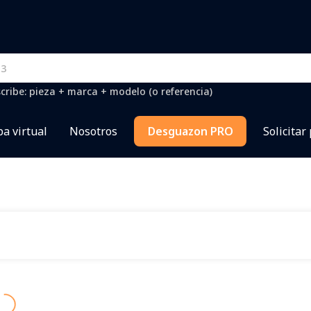
cribe: pieza + marca + modelo (o referencia)
a virtual
Nosotros
Desguazon PRO
Solicitar