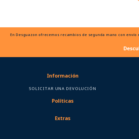
En Desguazon ofrecemos recambios de segunda mano con envío ráp
Descu
Información
SOLICITAR UNA DEVOLUCIÓN
Políticas
Extras