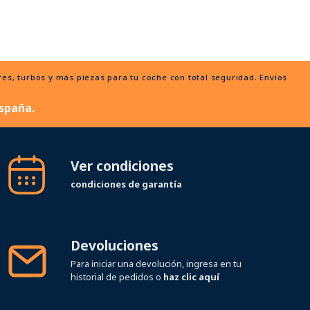
, turbos y más piezas para tu coche con total seguridad. Envíos
spaña.
Ver condiciones
condiciones de garantía
Devoluciones
Para iniciar una devolución, ingresa en tu
historial de pedidos o
haz clic aquí
Síguenos