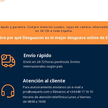
ido y garantía. Compra motores usados, cajas de cambio, alternadores
en 24-72h a toda España.
bre por qué Desguazon es el mejor desguace online de E
Envío rápido
Envío en 24-72 horas península. Envíos
internacionales según país
Atención al cliente
Para asesoramiento envíanos un e-mail a
pro@uwparts.com
o llámanos al
+34 649 17 16 10
Horario de atención telefónica Lunes a Viernes
de 08:00 a 19:00