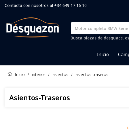
Contacta con nosotros al +34 649 17 16 10
Busca piezas de desguace, es
Inicio
Camp
Inicio
/
interior
/
asientos
/
asientos-traseros
Asientos-Traseros