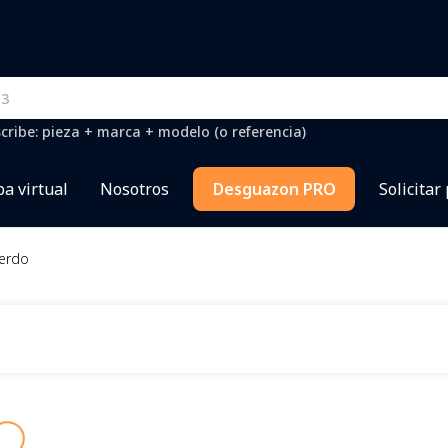
cribe: pieza + marca + modelo (o referencia)
a virtual
Nosotros
Desguazon PRO
Solicitar
ierdo