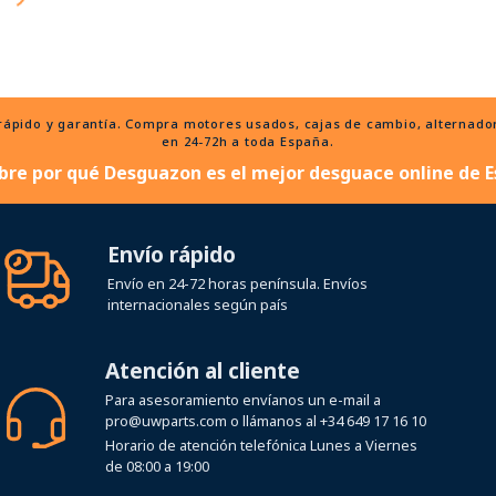
ido y garantía. Compra motores usados, cajas de cambio, alternadores
en 24-72h a toda España.
bre por qué Desguazon es el mejor desguace online de E
Envío rápido
Envío en 24-72 horas península. Envíos
internacionales según país
Atención al cliente
Para asesoramiento envíanos un e-mail a
pro@uwparts.com
o llámanos al
+34 649 17 16 10
Horario de atención telefónica Lunes a Viernes
de 08:00 a 19:00