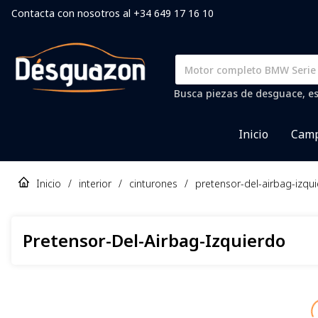
Contacta con nosotros al +34 649 17 16 10
Busca piezas de desguace, es
Inicio
Camp
Inicio
/
interior
/
cinturones
/
pretensor-del-airbag-izqu
Pretensor-Del-Airbag-Izquierdo