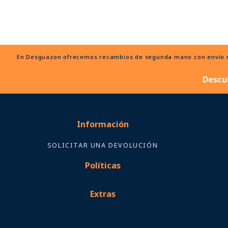
En Desguazon ofrecemos recambios de segunda mano con envío ráp
Descu
Información
SOLICITAR UNA DEVOLUCIÓN
Políticas
Extras