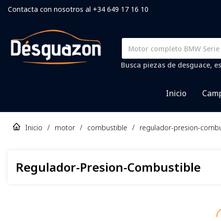
Contacta con nosotros al +34 649 17 16 10
Busca piezas de desguace, es
Inicio
Camp
Inicio
/
motor
/
combustible
/
regulador-presion-combu
Regulador-Presion-Combustible