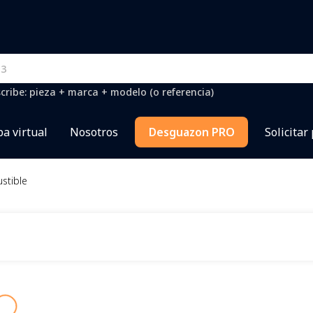
cribe: pieza + marca + modelo (o referencia)
a virtual
Nosotros
Desguazon PRO
Solicitar
stible