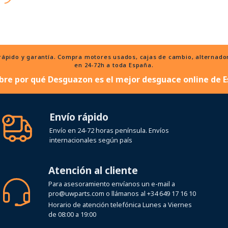
ido y garantía. Compra motores usados, cajas de cambio, alternadores
en 24-72h a toda España.
bre por qué Desguazon es el mejor desguace online de E
Envío rápido
Envío en 24-72 horas península. Envíos
internacionales según país
Atención al cliente
Para asesoramiento envíanos un e-mail a
pro@uwparts.com
o llámanos al
+34 649 17 16 10
Horario de atención telefónica Lunes a Viernes
de 08:00 a 19:00