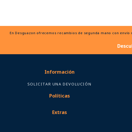
En Desguazon ofrecemos recambios de segunda mano con envío ráp
Descu
Información
SOLICITAR UNA DEVOLUCIÓN
Políticas
Extras