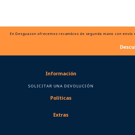
En Desguazon ofrecemos recambios de segunda mano con envío ráp
Descu
Información
SOLICITAR UNA DEVOLUCIÓN
Políticas
Extras