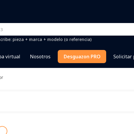
cribe: pieza + marca + modelo (o referencia)
a virtual
Nosotros
Desguazon PRO
Solicitar
or