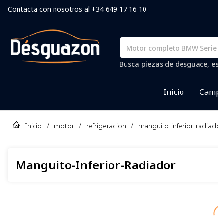
Contacta con nosotros al +34 649 17 16 10
Busca piezas de desguace, es
Inicio
Camp
Inicio
/
motor
/
refrigeracion
/
manguito-inferior-radiad
Manguito-Inferior-Radiador