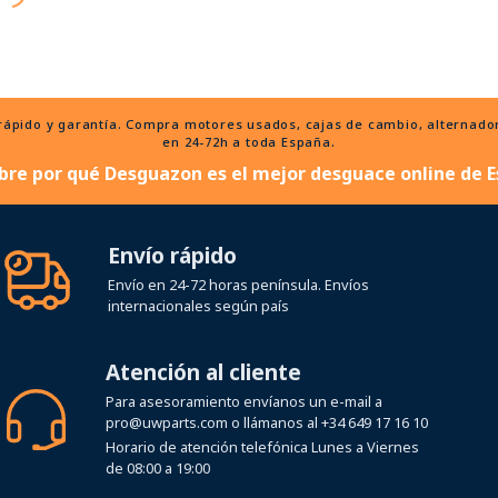
ido y garantía. Compra motores usados, cajas de cambio, alternadores
en 24-72h a toda España.
bre por qué Desguazon es el mejor desguace online de E
Envío rápido
Envío en 24-72 horas península. Envíos
internacionales según país
Atención al cliente
Para asesoramiento envíanos un e-mail a
pro@uwparts.com
o llámanos al
+34 649 17 16 10
Horario de atención telefónica Lunes a Viernes
de 08:00 a 19:00