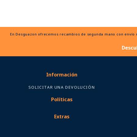
En Desguazon ofrecemos recambios de segunda mano con envío ráp
Descu
Información
SOLICITAR UNA DEVOLUCIÓN
Políticas
Extras