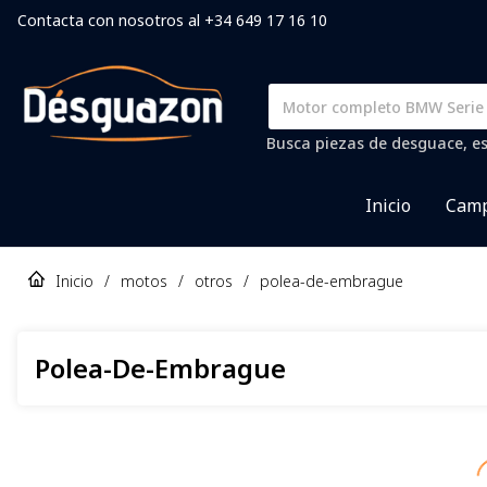
Contacta con nosotros al +34 649 17 16 10
Busca piezas de desguace, es
Inicio
Camp
Inicio
/
motos
/
otros
/
polea-de-embrague
Polea-De-Embrague