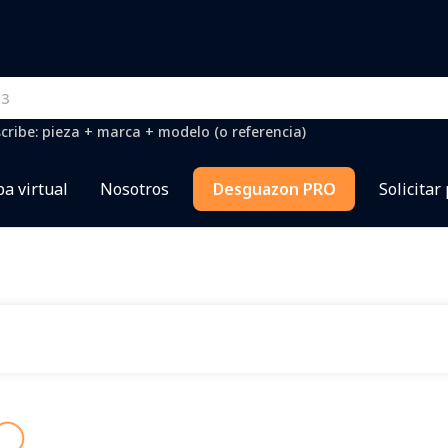
cribe: pieza + marca + modelo (o referencia)
a virtual
Nosotros
Desguazon PRO
Solicitar