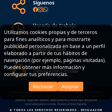
Síguenos
Horario de trabajo
Utilizamos cookies propias y de terceros
8:00 - 19:00h Lunes - Viernes
para fines analíticos y para mostrarte
publicidad personalizada en base a un perfil
Mapa del sitio
elaborado a partir de tus hábitos de
navegación (por ejemplo, páginas visitadas).
Puedes obtener más información y
Desguazon Circular
configurar tus preferencias.
Rechazar
Aceptar
Desguazon es tu tienda online de recambios de desguace con envío
rápido, garantía y atención personalizada. Especialistas en motores
usados, cajas de cambio, alternadores y todo tipo de piezas
recicladas para coches. Envíos a toda España.
© TODOS LOS DERECHOS RESERVADOS
-
DESGUAZON