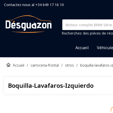
Contactez-nous al +34 649 17 16 10
Recherchez des pièces de récu
Accueil
Véhicul
Accueil
/
carroceria-frontal
/
otros
/
boquilla-lavafaros-i
Boquilla-Lavafaros-Izquierdo