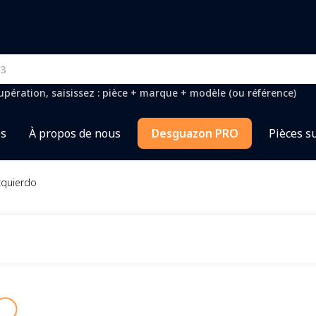
pération, saisissez : pièce + marque + modèle (ou référence)
es
À propos de nous
Desguazon PRO
Pièces s
zquierdo