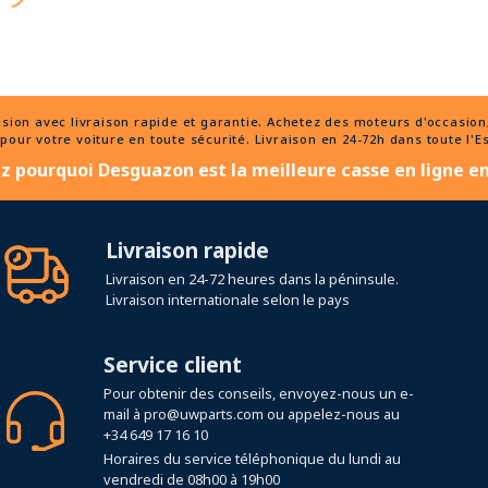
n avec livraison rapide et garantie. Achetez des moteurs d'occasion, 
pour votre voiture en toute sécurité. Livraison en 24-72h dans toute l'
 pourquoi Desguazon est la meilleure casse en ligne e
Livraison rapide
Livraison en 24-72 heures dans la péninsule.
Livraison internationale selon le pays
Service client
Pour obtenir des conseils, envoyez-nous un e-
mail à
pro@uwparts.com
ou appelez-nous au
+34 649 17 16 10
Horaires du service téléphonique du lundi au
vendredi de 08h00 à 19h00