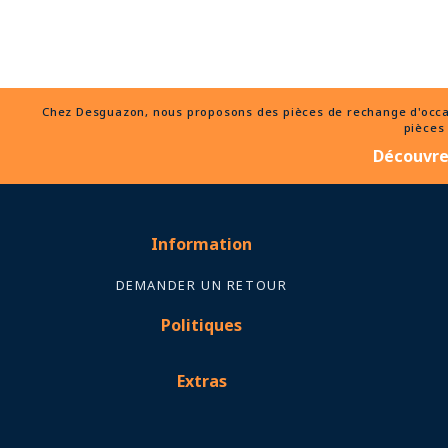
Chez Desguazon, nous proposons des pièces de rechange d'occasio
pièces 
Découvrez
Information
DEMANDER UN RETOUR
Politiques
Extras