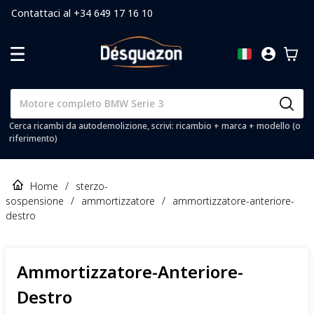
Contattaci al +34 649 17 16 10
Cerca ricambi da autodemolizione, scrivi: ricambio + marca + modello (o
riferimento)
Home
/
sterzo-
sospensione
/
ammortizzatore
/
ammortizzatore-anteriore-
destro
Ammortizzatore-Anteriore-
Destro