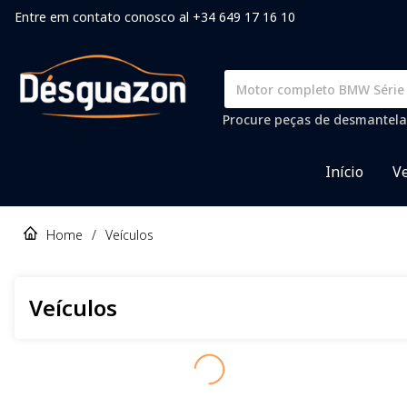
Entre em contato conosco al +34 649 17 16 10
Procure peças de desmantela
Início
Ve
Home
/
Veículos
Veículos