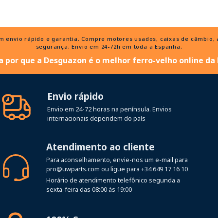
nvio rápido e garantia. Compre motores usados, caixas de câmbio, al
segurança. Envio em 24-72h em toda a Espanha.
 por que a Desguazon é o melhor ferro-velho online da
Envio rápido
Envio em 24-72 horas na península. Envios
internacionais dependem do país
Atendimento ao cliente
Para aconselhamento, envie-nos um e-mail para
pro@uwparts.com
ou ligue para
+34 649 17 16 10
Horário de atendimento telefônico segunda a
sexta-feira das 08:00 às 19:00
100% Seguro
Apenas pagamentos seguros