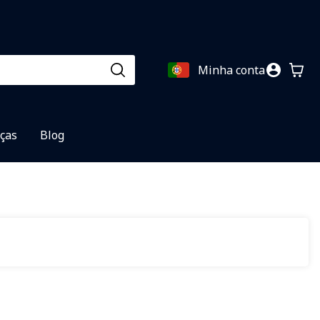
Minha conta
eças
Blog