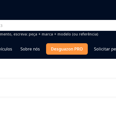
mento, escreva: peça + marca + modelo (ou referência)
ículos
Sobre nós
Desguazon PRO
Solicitar p