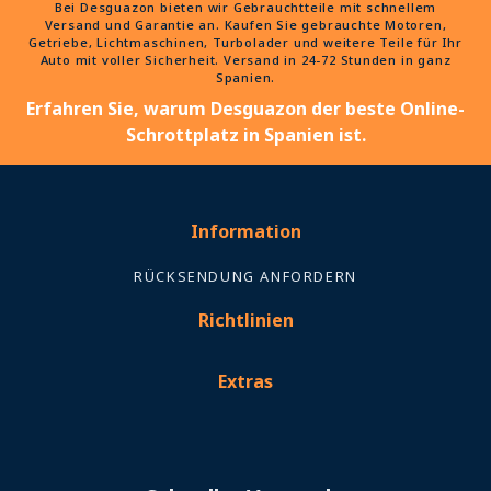
Bei Desguazon bieten wir Gebrauchtteile mit schnellem
Versand und Garantie an. Kaufen Sie gebrauchte Motoren,
Getriebe, Lichtmaschinen, Turbolader und weitere Teile für Ihr
Auto mit voller Sicherheit. Versand in 24-72 Stunden in ganz
Spanien.
Erfahren Sie, warum Desguazon der beste Online-
Schrottplatz in Spanien ist.
Information
RÜCKSENDUNG ANFORDERN
Richtlinien
Extras