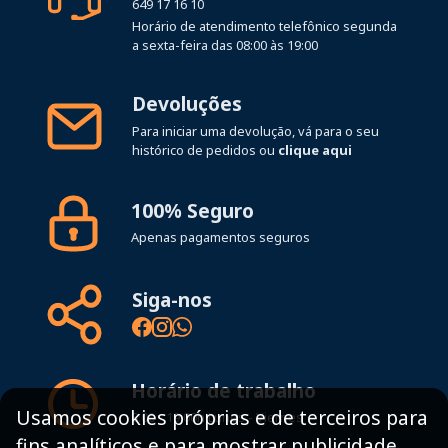
649 17 16 10
Horário de atendimento telefônico segunda
a sexta-feira das 08:00 às 19:00
Devoluções
Para iniciar uma devolução, vá para o seu
histórico de pedidos ou
clique aqui
100% Seguro
Apenas pagamentos seguros
Siga-nos
Horário de trabalho
Usamos cookies próprias e de terceiros para
8:00 - 19:00h Lunes - Viernes
fins analíticos e para mostrar publicidade