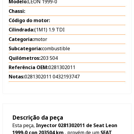
Modelo:
LEON 1999-0
Chassi:
Código do motor:
Cilindrada:
(1M1) 1.9 TDI
Categoria:
motor
Subcategoria:
combustible
Quilómetros:
203 504
Referência OEM:
0281302011
Notas:
0281302011 0432193747
Descrição da peça
Esta peça,
Inyector 0281302011 de Seat Leon
1999-0 con 203504 km
, provém de um
SEAT