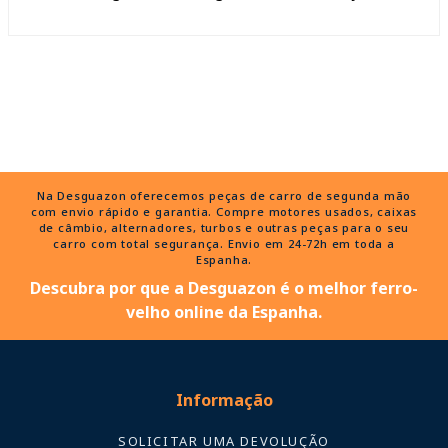
Na Desguazon oferecemos peças de carro de segunda mão
com envio rápido e garantia. Compre motores usados, caixas
de câmbio, alternadores, turbos e outras peças para o seu
carro com total segurança. Envio em 24-72h em toda a
Espanha.
Descubra por que a Desguazon é o melhor ferro-
velho online da Espanha.
Informação
SOLICITAR UMA DEVOLUÇÃO