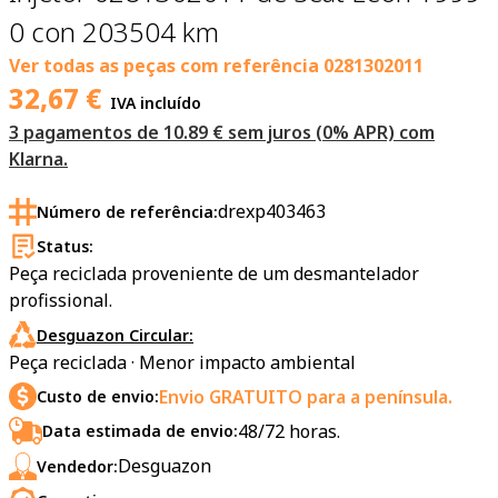
0 con 203504 km
Ver todas as peças com referência
0281302011
32,67
€
IVA incluído
3 pagamentos de 10.89 € sem juros (0% APR) com
Klarna.
drexp403463
Número de referência:
Status:
Peça reciclada proveniente de um desmantelador
profissional.
Desguazon Circular:
Peça reciclada · Menor impacto ambiental
Envio GRATUITO para a península.
Custo de envio:
48/72 horas.
Data estimada de envio:
Desguazon
Vendedor: